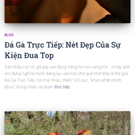
BLOG
Đá Gà Trực Tiếp: Nét Đẹp Của Sự
Kiện Đua Top
Sân khấu rực rỡ, gà gáy oai dũng, tiếng hò reo vang trời… ơ hay, anh
em đừng nghĩ là mình đang lạc vào hội chợ quê nhé! Đây là thế giới
Đá Gà Trực Tiếp, nơi mà “máu chiến” sôi sục, “khao khát chinh
phục” bùng cháy, và quan
Đọc tiếp…