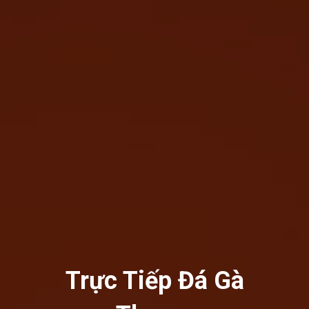
Trực Tiếp Đá Gà